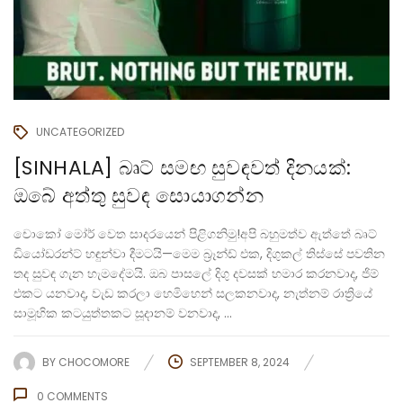
UNCATEGORIZED
[SINHALA] බෘට් සමඟ සුවඳවත් දිනයක්:
ඔබේ අත්තු සුවඳ සොයාගන්න
චොකෝ මෝර් වෙත සාදරයෙන් පිළිගනිමු!අපි බහුමත්ව ඇත්තේ බෘට්
ඩියෝඩරන්ට් හඳුන්වා දීමටයි—මෙම බ්‍රෑන්ඩ් එක, දිගුකල් තිස්සේ පවතින
තද සුවඳ ගැන හැමදේමයි. ඔබ පාසලේ දිගු දවසක් හමාර කරනවාද, ජිම්
එකට යනවාද, වැඩ කරලා හෙමිහෙන් සලකනවාද, නැත්නම් රාත්‍රියේ
සාමූහික කටයුත්තකට සූදානම් වනවාද, ...
BY
CHOCOMORE
SEPTEMBER 8, 2024
0
COMMENTS